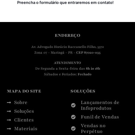
Preencha o formulário que entraremos em contato!
ENDEREÇO
Av. Advogado Horácio Raccanello Filho, 5570
Zona 07 – Maringá – PR –
CEP 87020-035
ATENDIMENTO
De Segunda a Sexta-feira das
8h às 18h
Sábados e Feriados:
Fechado
MAPA DO SITE
SOLUÇÕES
Sobre
Lançamentos de
Infoprodutos
Soluções
Funil de Vendas
Clientes
Vendas no
Materiais
Perpétuo