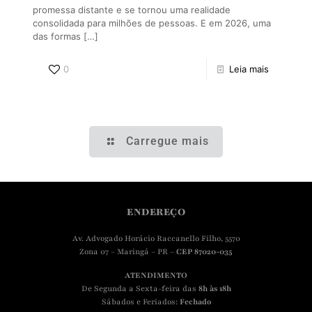
promessa distante e se tornou uma realidade
consolidada para milhões de pessoas. E em 2026, uma
das formas
[…]
0
Leia mais
Carregue mais
ENDEREÇO
Av. Advogado Horácio Raccanello Filho, 5570
Zona 07 – Maringá – PR –
CEP 87020-035
ATENDIMENTO
De Segunda a Sexta-feira das
8h às 18h
Sábados e Feriados:
Fechado