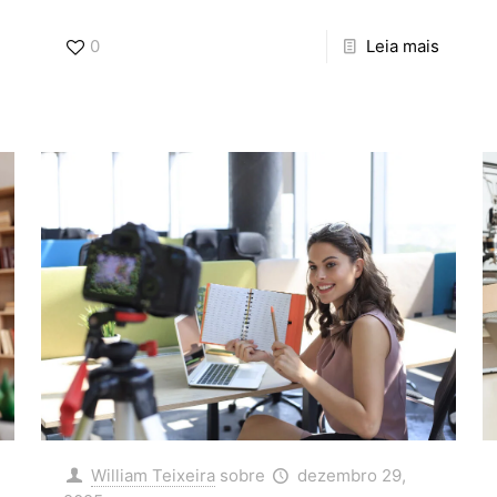
0
Leia mais
William Teixeira
sobre
dezembro 29,