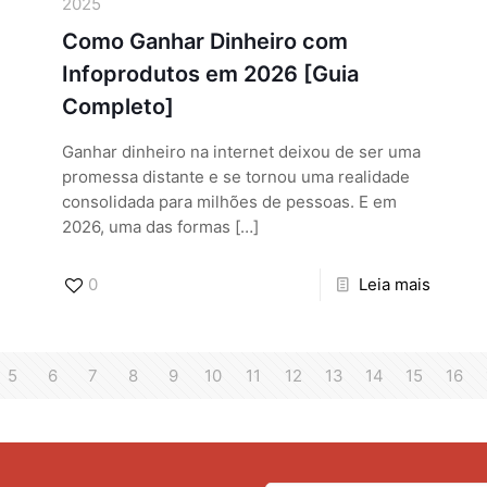
2025
Como Ganhar Dinheiro com
Infoprodutos em 2026 [Guia
Completo]
Ganhar dinheiro na internet deixou de ser uma
promessa distante e se tornou uma realidade
consolidada para milhões de pessoas. E em
2026, uma das formas
[…]
0
Leia mais
5
6
7
8
9
10
11
12
13
14
15
16