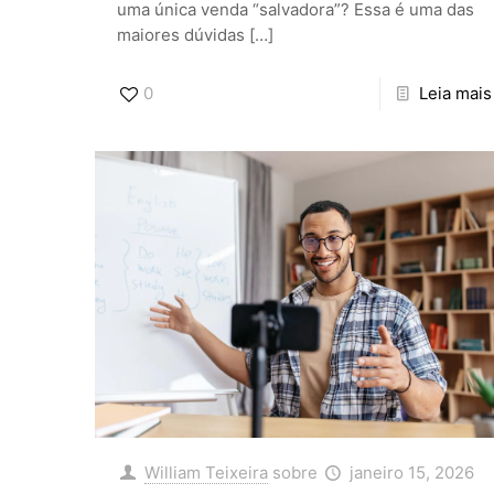
uma única venda “salvadora”? Essa é uma das
maiores dúvidas
[…]
0
Leia mais
William Teixeira
sobre
janeiro 15, 2026