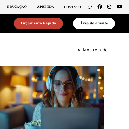
udamos você a chegar nos 6 dígitos
Mais
EDUCAÇÃO
APRENDA
CONTATO
Orçamento Rápido
Área do cliente
Mostre tudo