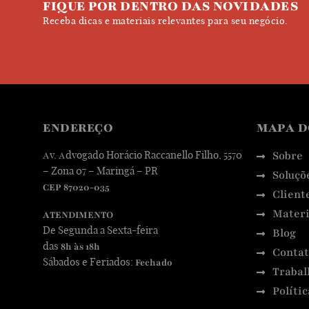
FIQUE POR DENTRO DAS NOVIDADES
Receba dicas e materiais relevantes para seu negócio.
ENDEREÇO
MAPA D
Sobre
Av. Advogado Horácio Raccanello Filho, 5570
– Zona 07 – Maringá – PR
Soluçõ
CEP 87020-035
Client
Materi
ATENDIMENTO
De Segunda a Sexta-feira
Blog
das
8h às 18h
Contat
Sábados e Feriados:
Fechado
Trabal
Políti