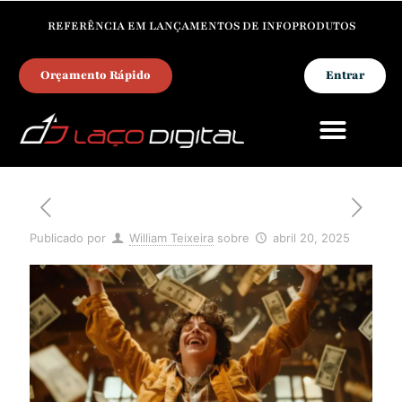
REFERÊNCIA EM LANÇAMENTOS DE INFOPRODUTOS
Orçamento Rápido
Entrar
PARA INFOPRODUTORES
Publicado por
William Teixeira
sobre
abril 20, 2025