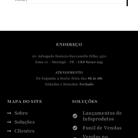
ENDEREÇO
Av. Advogado Horácio Raccanello Filho, 5570
Zona 07 – Maringá – PR –
CEP 87020-035
ATENDIMENTO
De Segunda a Sexta-feira das
8h às 18h
Sábados e Feriados:
Fechado
MAPA DO SITE
SOLUÇÕES
Sobre
Lançamentos de
Infoprodutos
Soluções
Funil de Vendas
Clientes
Vendas no