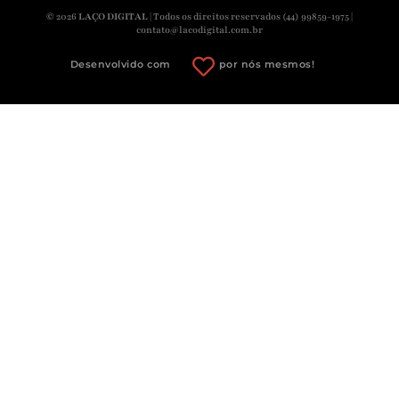
© 2026
LAÇO DIGITAL
| Todos os direitos reservados
(44) 99859-1975 |
contato@lacodigital.com.br
Desenvolvido com
por nós mesmos!